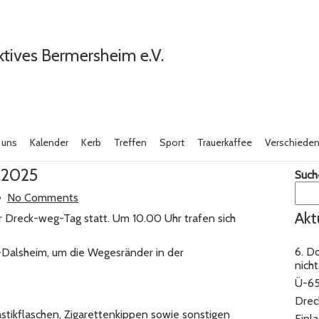
ktives Bermersheim e.V.
 uns
Kalender
Kerb
Treffen
Sport
Trauerkaffee
Verschiede
.2025
Such
No Comments
Akt
 Dreck-weg-Tag statt. Um 10.00 Uhr trafen sich
6. D
Dalsheim, um die Wegesränder in der
nicht
Ü-65
Drec
stikflaschen, Zigarettenkippen sowie sonstigen
Einl